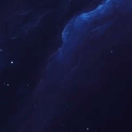
存儲條
件（温
材
保質
度C／
質
期
湿
度％）
锦
（5～
涤
40）/
1year
复
（40～
合
70）