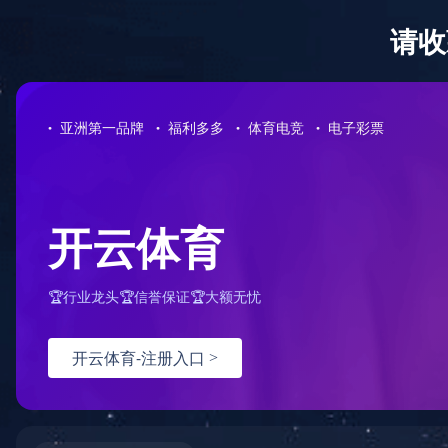
EN
乐鱼平台
产品中心
质量创新
可持续发展
新闻中心
关于乐鱼（中国）一站式服务平台
联系我们